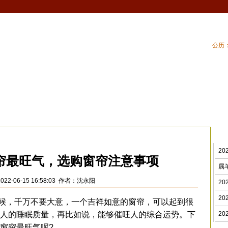
公历：
血型
吉祥
专题
黄历
| 家居风水
| 住
室风水
>
2
帘最旺气，选购窗帘注意事项
属
022-06-15 16:58:03 作者：沈永阳
2
2
，千万不要大意，一个吉祥如意的窗帘，可以起到很
人的睡眠质量，再比如说，能够催旺人的综合运势。下
2
窗帘最旺气呢?