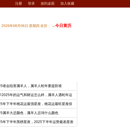
注册
登录
放到桌面
加入收藏
今日黄历
2026年08月06日 星期四 农历： →
宅风水
| 商业风水
| 风水文化
| 风水测试
最新文章
025谁会陷害属羊人，属羊人蛇年要提防谁
羊2025年的运气和财运怎么样，属羊人遇蛇年运
025年下半年桃花运最强星座，桃花运最旺星座排
025属羊大忌颜色，属羊人忌讳什么颜色
025年下半年黑榜星座，2025下半年运势最差星座