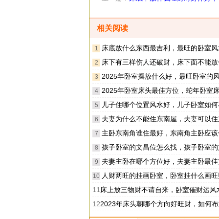
水讲究
相关阅读
床底放什么东西最吉利，最旺的卧室风
1
床下有三样伤人还破财，床下面不能放什
2
2025年卧室摆放什么好，最旺卧室的风水
3
2025年卧室床头最佳方位，蛇年卧室床头朝向
4
儿子住哪个位置风水好，儿子卧室如何
5
夫妻为什么不能住东南屋，夫妻可以住东南角
6
主卧东南角谁住最好，东南角主卧应该住
7
孩子卧室的文昌位怎么找，孩子卧室的文昌位怎
8
夫妻主卧在哪个方位好，夫妻主卧最佳方
9
人财两旺的挂画卧室，卧室挂什么画旺
10
11
床上放三物财不请自来，卧室催财运风
12
2023年床头朝哪个方向好旺财，如何布置卧