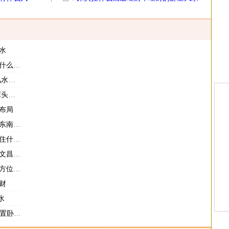
挂画
水
么东西
布局
风水
布局
卧室吗
什么人
么布置
位图解
财
水
室风水