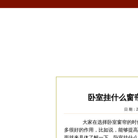
首页
生肖
解梦
星座
风水/fengshui
当前位置：
易安居
>
风水
>
家居风水
>
卧
卧室挂什么窗
日 期：2
大家在选择卧室窗帘的时候
多很好的作用，比如说，能够提高
面就来具体了解一下，卧室挂什么