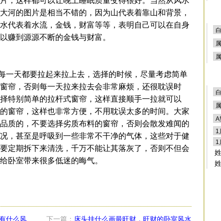
片，这样都可以让晚上睡眠质量变得很好。当然从风水
大河的图片是相当不错的，因为山代表着靠山和背景，
水代表着水流，金钱，财富等等，表明自己可以在自身
以赚到源源不断的金钱与财富。
一天都要拉起来拉上去，选择的时候，尽量考虑简单
窗帘，否则每一天拉来拉去会非常麻烦，还很耽误时
择特别简单的拉杆式窗帘，这样直接顺手一拉就可以
的窗帘，这样也非常方便，不用耽误太多的时间。大家
品质的，不要选择劣质布料的窗帘，否则会散发难闻的
况，甚至是呼吸到一些非常不干净的气体，这些对于健
要定期拆下来清洗，千万不能让其落灰了，否则不但会
给卧室带来很多低迷的晦气。
有什么风
下一篇：
床头挂什么画最旺财，旺财的卧室风水