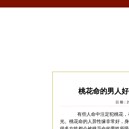
首页
生肖
解梦
星座
风水/fengshui
当前位置：
易安居
>
风水
>
家居风水
>
感
桃花命的男人好
日 期：20
有些人命中注定犯桃花，在
光。桃花命的人异性缘非常好，身
很多女性都会被桃花命的男性所吸