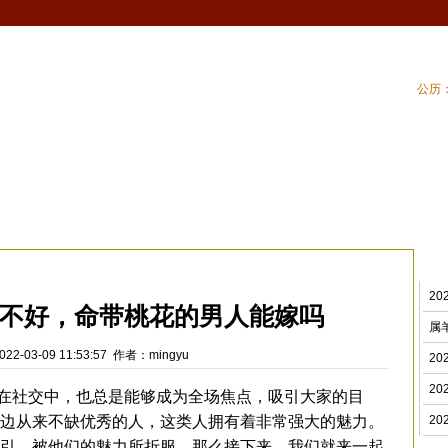
公历：
血型
吉祥
专题
黄历
| 家居风水
| 住
情风水
>
2
不好，命带桃花的男人能嫁吗
属
22-03-09 11:53:57 作者：mingyu
2
2
社交中，也总是能够成为全场焦点，吸引大家的目
边从来不缺优秀的人，这类人拥有着非常强大的魅力。
2
引，被他们的魅力所折服。那么接下来，我们就来一起