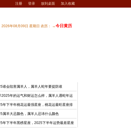
注册
登录
放到桌面
加入收藏
今日黄历
2026年08月09日 星期日 农历： →
宅风水
| 商业风水
| 风水文化
| 风水测试
最新文章
025谁会陷害属羊人，属羊人蛇年要提防谁
羊2025年的运气和财运怎么样，属羊人遇蛇年运
025年下半年桃花运最强星座，桃花运最旺星座排
025属羊大忌颜色，属羊人忌讳什么颜色
025年下半年黑榜星座，2025下半年运势最差星座