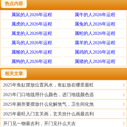
热点内容
在家安太岁
属鼠的人2026年运程
属牛的人2026年运程
如果选择在家安太岁的话，要能够提前咨询专业人
士，每一个步骤都要仔细认真，不能出现差错，这样才能
属虎的人2026年运程
属兔的人2026年运程
得到自己想要的结果。
属龙的人2026年运程
属蛇的人2026年运程
属马的人2026年运程
属羊的人2026年运程
先要去太岁庙之中索取太岁符，日期有两个可以选
属猴的人2026年运程
属鸡的人2026年运程
择，一个是农历的正月初八，还有一个就是正月十五，看
属狗的人2026年运程
属猪的人2026年运程
自己哪个日期比较方便即可。要找到客厅的流年太岁方，
进行太岁星君的安奉，当然如果家里面之前就设有神位的
相关文章
话，那就比较方便了，可以直接在神位安太岁。
2025年鱼缸摆放位置风水，鱼缸放在哪里最旺
2025年门口地毯用什么颜色，进门地毯颜色选
接着就要设立供桌香案，这个不是特别复杂，只要按
照平时祭祖的方式来进行和准备即可，比如说香烛和供品
2025年厕所要摆放什么化解煞气，卫生间化煞
都是必不可少的，还要取本命太岁护身符作为祭拜用的太
2025年最旺入门玄关画，玄关挂什么画最吉利
岁牌位。请太岁神的时候要焚香燃烛，三拜请神，还要宣
开门见一物最吉利，开门见什么大吉