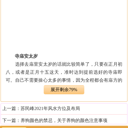
寺庙安太岁
选择去庙里安太岁的话就比较简单了，只要在正月初
八，或者是正月十五这天，准时达到提前选好的寺庙即
可。自己不需要操心太多的事情，因为全程都会有庙方的
人主持和安排，只要能够按照流程进行即可。不过需要注
展开剩余79%
意的是，去庙里的前一天晚上要能够洗澡洗头，还要准备
干净整洁的衣服和鞋子，千万不要一副灰头土脸的模样就
上一篇：
苏民峰2021年风水方位及布局
去了庙里，这样是对太岁神的不尊重，可能会亵渎到神
灵，后果还是挺严重的。
下一篇：
养狗颜色的禁忌，关于养狗的颜色注意事项