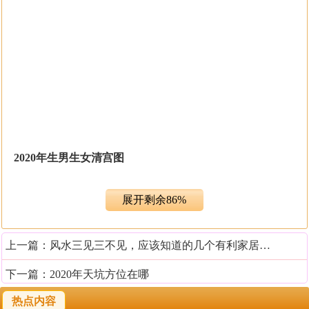
2020年生男生女清宫图
在2020年是鼠年，所以在这年出生的宝宝的生肖属相是生
展开剩余86%
肖鼠。根据流年分析得出，这一年里是生肖鼠的人犯太
岁，运势稍差，如果是已婚夫妻的，倒是可以考虑生小孩
上一篇：
风水三见三不见，应该知道的几个有利家居的布局
来冲掉太岁的凶煞。自古就有一个说法，一喜冲三灾，而
生子就是属于人生的一大喜事。如果还是对生男生女特别
下一篇：
2020年天坑方位在哪
好奇的，那就一起去了解关于2020年生男生女清宫图吧，
热点内容