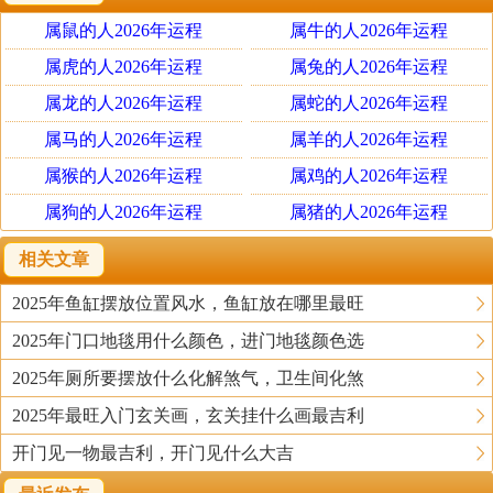
说不定它可以给大家一个想要的答案。
属鼠的人2026年运程
属牛的人2026年运程
1.
生男生女清宫图
属虎的人2026年运程
的含义
属兔的人2026年运程
所谓生男生女清宫图指的是清代时期，太医们根据各种生
属龙的人2026年运程
属蛇的人2026年运程
育经验总结编辑出现的一套预测生男生女的方法。是根据
属马的人2026年运程
属羊的人2026年运程
八卦、阴阳、五行等推算出来的，专门给王公贵族们使
属猴的人2026年运程
属鸡的人2026年运程
用，至今有三百多年的历史，后面逐渐在民间流行起来。
属狗的人2026年运程
属猪的人2026年运程
到了现代，尤其是在农村等地区，对生男生女清宫图非常
崇拜，生子养老的观念极深。
相关文章
2025年鱼缸摆放位置风水，鱼缸放在哪里最旺
2.
2020年
生男生女清宫图
怎么看
2025年门口地毯用什么颜色，进门地毯颜色选
生男生女清宫图主要是针对女性预测的，一般由两个部分
构成，横坐标代表怀孕月份（一到十二月）；纵坐标代表
2025年厕所要摆放什么化解煞气，卫生间化煞
年龄（十八到四十五岁）。年龄主要算的是农历虚岁（比
2025年最旺入门玄关画，玄关挂什么画最吉利
真实年龄多一岁，比如1993年出生女性在2020年，真实年
开门见一物最吉利，开门见什么大吉
纪是27，但在看生男生女清宫图的时候参考的年龄则是28