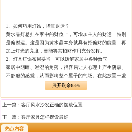
1、如何巧用灯饰，增旺财运？
黄水晶灯悬挂在家中的财位上，可增加主人的财运，特别
是偏财运。这是因为黄水晶本身就具有招偏财的能量，再
加上灯光的亮度，更能将其招财作用充分发挥。
2、灯具灯饰布局妥当，可以缓解家居中各种煞气
家居中阴暗、潮湿的角落，很容易让人心理上产生阴森、
不舒服的感觉，从而影响整个屋子的气场。在此放置一盏
长明灯，让人感觉温馨的同时，也缓解了这种不良的气
展开剩余88%
场。
上一篇：
客厅风水沙发正确的摆放位置
一、客厅灯的风水布局
1、灯光属阳，可用来提振阴气重的区域的气尤其光线较
下一篇：
客厅家具怎样摆设最好
暗，或自然光无法照射到的区域。
热点内容