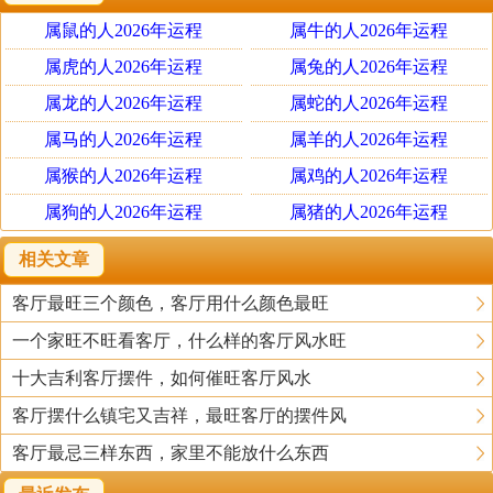
2、在横梁下放置向上打光的立灯，可化解“煞”气。
属鼠的人2026年运程
属牛的人2026年运程
3、不可在镜子前放置灯具。吊灯位置不可太低。
4、利用灯光可辅助客厅环境改局。
属虎的人2026年运程
属兔的人2026年运程
5、光源能在立体空间里塑造耐人寻味的层次感，适当地增
属龙的人2026年运程
属蛇的人2026年运程
加一些辅助光源，尤其是日光灯类的光源映射在天花板和
属马的人2026年运程
属羊的人2026年运程
墙上，能收到奇效。还可选用射灯打在浅色画上，都可起
属猴的人2026年运程
属鸡的人2026年运程
到较好的效果。营造出良好的客厅氛围。
属狗的人2026年运程
属猪的人2026年运程
6、透过水晶放射出来的灯光对改善气场最有帮助，所以可
使用水晶吊灯。
相关文章
客厅最旺三个颜色，客厅用什么颜色最旺
二、家居灯饰的布局
一个家旺不旺看客厅，什么样的客厅风水旺
在风水学上，好的灯饰布局是能做到化煞作用。在家中的
缺角位置上能摆放明亮灯饰，做收补角的作用。在家大门
十大吉利客厅摆件，如何催旺客厅风水
的地方需要布置明亮的灯饰，寓意家中的繁华昌盛。在家
客厅摆什么镇宅又吉祥，最旺客厅的摆件风
中也需要安置长明灯，睡觉后彻夜点亮的灯火，能帮助家
客厅最忌三样东西，家里不能放什么东西
中的能量，有利于催旺家居的作用。在进门口对角45度的